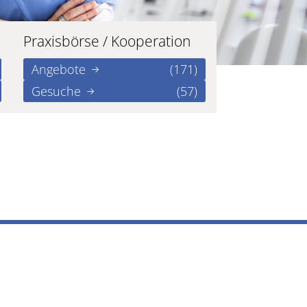
Praxisbörse / Kooperation
Angebote
(171)
Gesuche
(57)