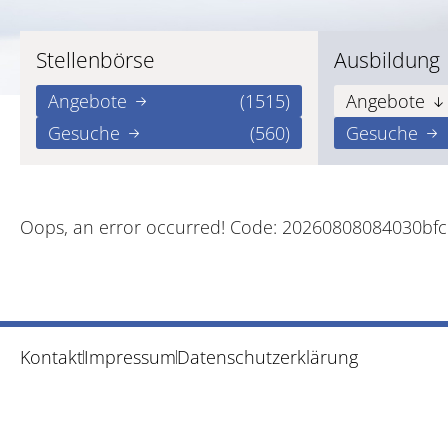
Stellenbörse
Ausbildung
Angebote
(1515)
Angebote
Gesuche
(560)
Gesuche
Oops, an error occurred! Code: 20260808084030bfc
Kontakt
Impressum
Datenschutzerklärung