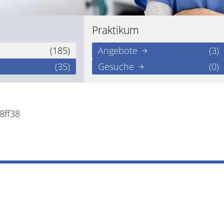
Praktikum
(185)
Angebote
(3)
(35)
Gesuche
(0)
8ff38